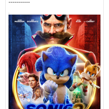
===========
.