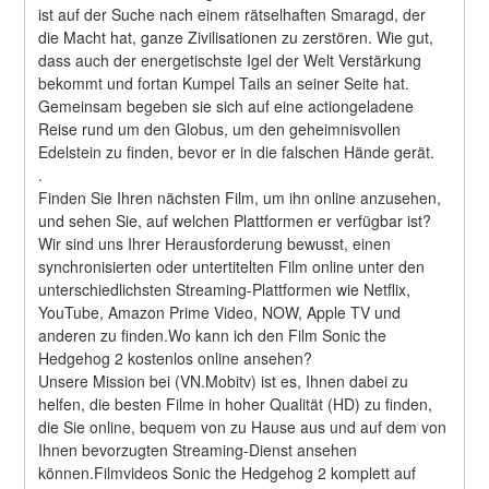
ist auf der Suche nach einem rätselhaften Smaragd, der 
die Macht hat, ganze Zivilisationen zu zerstören. Wie gut, 
dass auch der energetischste Igel der Welt Verstärkung 
bekommt und fortan Kumpel Tails an seiner Seite hat. 
Gemeinsam begeben sie sich auf eine actiongeladene 
Reise rund um den Globus, um den geheimnisvollen 
Edelstein zu finden, bevor er in die falschen Hände gerät. 
.
Finden Sie Ihren nächsten Film, um ihn online anzusehen, 
und sehen Sie, auf welchen Plattformen er verfügbar ist?
Wir sind uns Ihrer Herausforderung bewusst, einen 
synchronisierten oder untertitelten Film online unter den 
unterschiedlichsten Streaming-Plattformen wie Netflix, 
YouTube, Amazon Prime Video, NOW, Apple TV und 
anderen zu finden.Wo kann ich den Film Sonic the 
Hedgehog 2 kostenlos online ansehen?
Unsere Mission bei (VN.Mobitv) ist es, Ihnen dabei zu 
helfen, die besten Filme in hoher Qualität (HD) zu finden, 
die Sie online, bequem von zu Hause aus und auf dem von 
Ihnen bevorzugten Streaming-Dienst ansehen 
können.Filmvideos Sonic the Hedgehog 2 komplett auf 